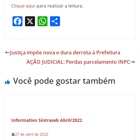
Clique aqui
para realizar a leitura.
F
X
W
S
a
h
h
c
at
ar
e
s
e
Justiça impõe nova e dura derrota à Prefeitura
b
A
AÇÃO JUDICIAL: Perdas parcelamento INPC
o
p
o
p
Você pode gostar também
k
Informativo Sintraseb Abril/2022
27 de abril de 2022