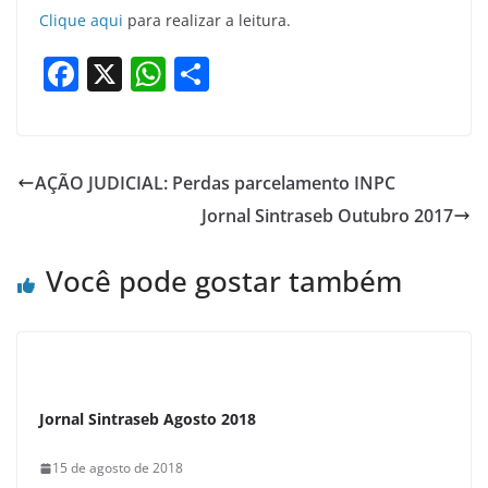
Clique aqui
para realizar a leitura.
F
X
W
S
a
h
h
c
at
ar
e
s
e
AÇÃO JUDICIAL: Perdas parcelamento INPC
b
A
Jornal Sintraseb Outubro 2017
o
p
o
p
Você pode gostar também
k
Jornal Sintraseb Agosto 2018
15 de agosto de 2018