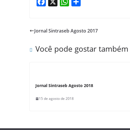
F
X
W
S
a
h
h
c
at
ar
e
s
e
Jornal Sintraseb Agosto 2017
b
A
o
p
Você pode gostar também
o
p
k
Jornal Sintraseb Agosto 2018
15 de agosto de 2018