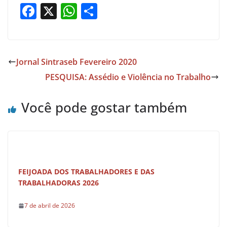
F
X
W
S
a
h
h
c
at
ar
e
s
e
Jornal Sintraseb Fevereiro 2020
b
A
PESQUISA: Assédio e Violência no Trabalho
o
p
o
p
Você pode gostar também
k
FEIJOADA DOS TRABALHADORES E DAS
TRABALHADORAS 2026
7 de abril de 2026