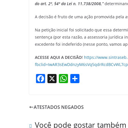
do art. 2º, §4º da Lei n. 11.738/2008,”
determinand
A decisão é fruto de uma ação promovida pela ass
Na petição inicial foi solicitado que essa deter
sentença (por esta razão, a assessoria jurídic
excedente foi indeferido (nesse ponto, vamos ape
ACESSE AQUI A DECISÃO
!
https://www.sintrase
fbclid=IwAR3sEwDdnzyM6sVq5qdrRcdBCvWL7c
F
X
W
S
a
h
h
c
at
ar
e
s
e
ATESTADOS NEGADOS
b
A
o
p
Você pode gostar também