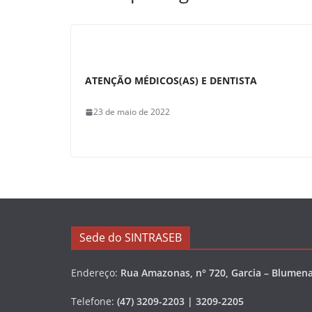
o
p
k
ATENÇÃO MÉDICOS(AS) E DENTISTA
23 de maio de 2022
Sede do SINTRASEB
Endereço:
Rua Amazonas, n° 720, Garcia – Blumena
Telefone:
(47) 3209-2203 | 3209-2205