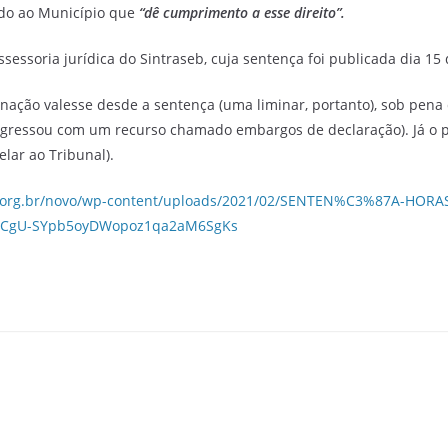
o ao Município que
“dê cumprimento a esse direito”.
essoria jurídica do Sintraseb, cuja sentença foi publicada dia 15 
minação valesse desde a sentença (uma liminar, portanto), sob pena d
a ingressou com um recurso chamado embargos de declaração). Já o
lar ao Tribunal).
b.org.br/novo/wp-content/uploads/2021/02/SENTEN%C3%87A-HORAS
pCgU-SYpb5oyDWopoz1qa2aM6SgKs