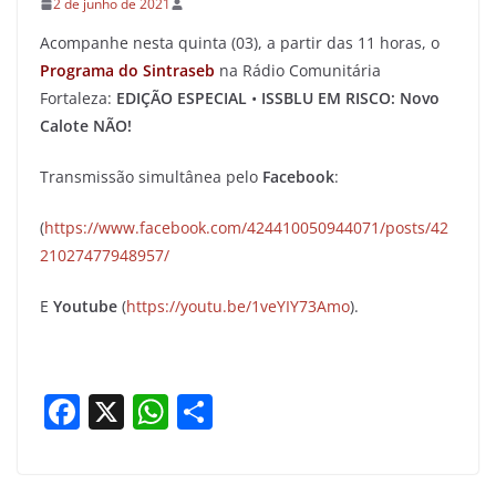
2 de junho de 2021
Acompanhe nesta quinta (03), a partir das 11 horas, o
Programa do Sintraseb
na Rádio Comunitária
Fortaleza:
EDIÇÃO ESPECIAL
•
ISSBLU EM RISCO: Novo
Calote NÃO!
Transmissão simultânea pelo
Facebook
:
(
https://www.facebook.com/424410050944071/posts/42
21027477948957/
E
Youtube
(
https://youtu.be/1veYIY73Amo
).
F
X
W
S
a
h
h
c
at
ar