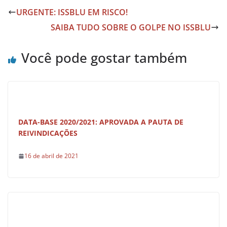
e
s
e
URGENTE: ISSBLU EM RISCO!
b
A
SAIBA TUDO SOBRE O GOLPE NO ISSBLU
o
p
o
p
Você pode gostar também
k
DATA-BASE 2020/2021: APROVADA A PAUTA DE
REIVINDICAÇÕES
16 de abril de 2021