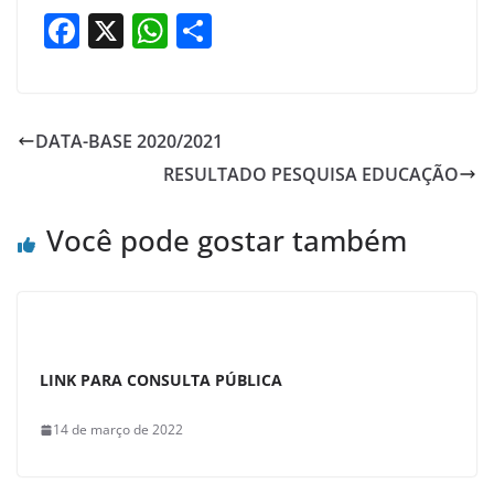
F
X
W
S
a
h
h
c
at
ar
e
s
e
DATA-BASE 2020/2021
b
A
RESULTADO PESQUISA EDUCAÇÃO
o
p
o
p
Você pode gostar também
k
LINK PARA CONSULTA PÚBLICA
14 de março de 2022