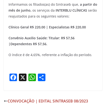
Informamos os filiados(as) do Sintraseb que,
a partir do
mês de junho,
os serviços da
INTERBLU CLÍNICAS
serão
reajustados para os seguintes valores:
Clínico Geral R$ 220,00 | Especialistas R$ 220,00
Convênio Auxilio Saúde: Titular: R$ 57,56
|Dependentes R$ 57,56.
O índice é de 4,65%, referente a inflação do período.
F
X
W
S
a
h
h
c
at
ar
e
s
e
CONVOCAÇÃO | EDITAL SINTRASEB 08/2023