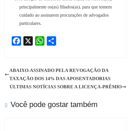
principalmente os(as) filiados(as), para que tomem
cuidado ao assinarem procurações de advogados
particulares.
Fa
X
W
S
ce
ha
ha
bo
ts
re
ok
A
ABAIXO-ASSINADO PELA REVOGAÇÃO DA
pp
TAXAÇÃO DOS 14% DAS APOSENTADORIAS
ÚLTIMAS NOTÍCIAS SOBRE A LICENÇA-PRÊMIO
Você pode gostar também