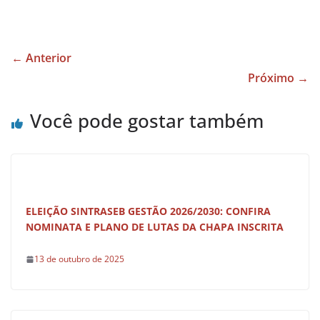
a
h
h
c
at
ar
e
s
e
← Anterior
b
A
Próximo →
o
p
Você pode gostar também
o
p
k
ELEIÇÃO SINTRASEB GESTÃO 2026/2030: CONFIRA
NOMINATA E PLANO DE LUTAS DA CHAPA INSCRITA
13 de outubro de 2025