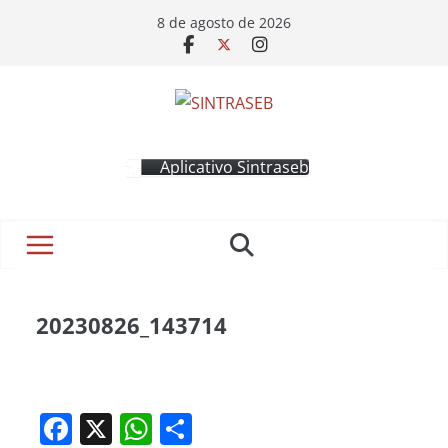
8 de agosto de 2026
Aplicativo Sintraseb
20230826_143714
F
X
W
S