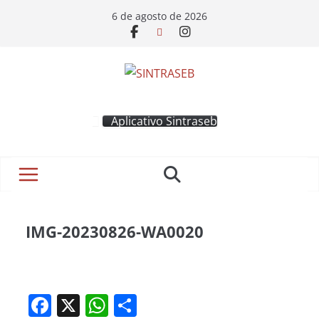
6 de agosto de 2026
Aplicativo Sintraseb
IMG-20230826-WA0020
F
X
W
S