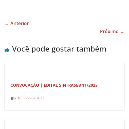
a
h
h
c
at
ar
e
s
e
← Anterior
b
A
Próximo →
o
p
Você pode gostar também
o
p
k
CONVOCAÇÃO | EDITAL SINTRASEB 11/2023
5 de junho de 2023