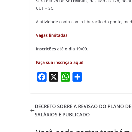
Será dia
28 DE SETEMBRO
, das 08h às 17h, no a
CUT – SC.
A atividade conta com a liberação do ponto, medi
Vagas limitadas!
Inscrições até o dia 19/09.
Faça sua inscrição aqui!
F
X
W
S
a
h
h
c
at
ar
e
s
e
DECRETO SOBRE A REVISÃO DO PLANO DE 
b
A
SALÁRIOS É PUBLICADO
o
p