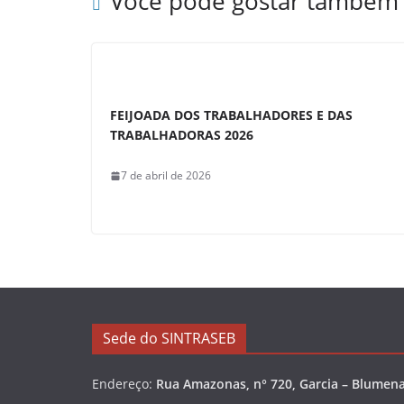
Você pode gostar também
o
p
k
FEIJOADA DOS TRABALHADORES E DAS
TRABALHADORAS 2026
7 de abril de 2026
Sede do SINTRASEB
Endereço:
Rua Amazonas, n° 720, Garcia – Blumena