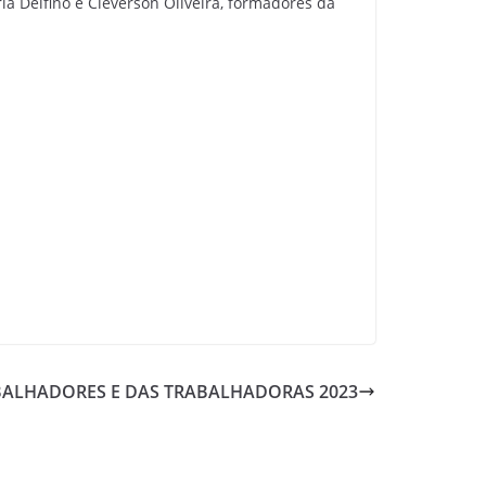
rla Delfino e Cleverson Oliveira, formadores da
BALHADORES E DAS TRABALHADORAS 2023