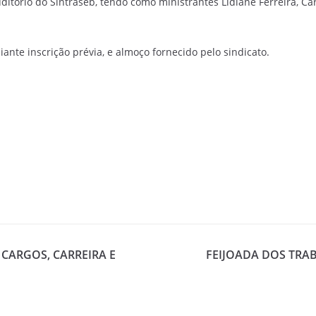
uditório do Sintraseb, tendo como ministrantes Lidiane Ferreira, Ca
ante inscrição prévia, e almoço fornecido pelo sindicato.
CARGOS, CARREIRA E
FEIJOADA DOS TRA