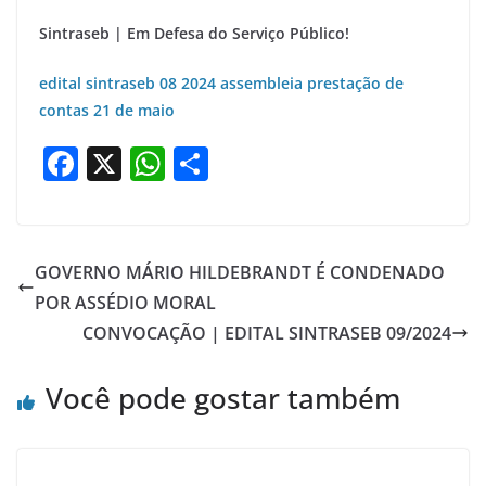
Sintraseb | Em Defesa do Serviço Público!
edital sintraseb 08 2024 assembleia prestação de
contas 21 de maio
F
X
W
S
a
h
h
c
at
ar
e
s
e
GOVERNO MÁRIO HILDEBRANDT É CONDENADO
b
A
POR ASSÉDIO MORAL
o
p
CONVOCAÇÃO | EDITAL SINTRASEB 09/2024
o
p
Você pode gostar também
k