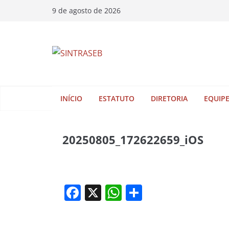
9 de agosto de 2026
INÍCIO
ESTATUTO
DIRETORIA
EQUIP
20250805_172622659_iOS
F
X
W
S
a
h
h
c
at
ar