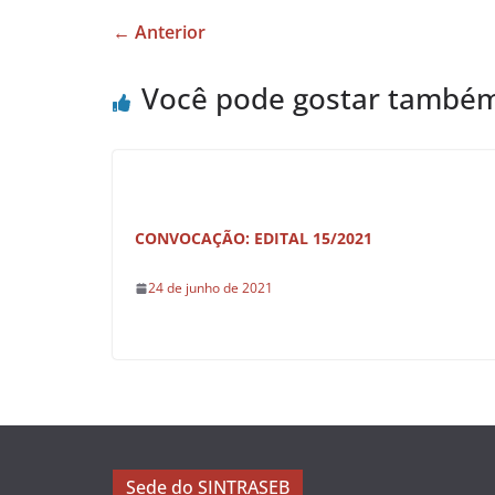
e
s
e
← Anterior
b
A
o
p
Você pode gostar també
o
p
k
CONVOCAÇÃO: EDITAL 15/2021
24 de junho de 2021
Sede do SINTRASEB