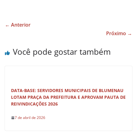
a
h
h
c
at
ar
e
s
e
← Anterior
b
A
Próximo →
o
p
Você pode gostar também
o
p
k
DATA-BASE: SERVIDORES MUNICIPAIS DE BLUMENAU
LOTAM PRAÇA DA PREFEITURA E APROVAM PAUTA DE
REIVINDICAÇÕES 2026
7 de abril de 2026