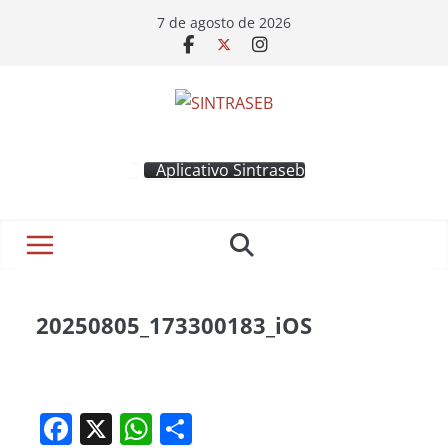
7 de agosto de 2026
Aplicativo Sintraseb
20250805_173300183_iOS
F
X
W
S