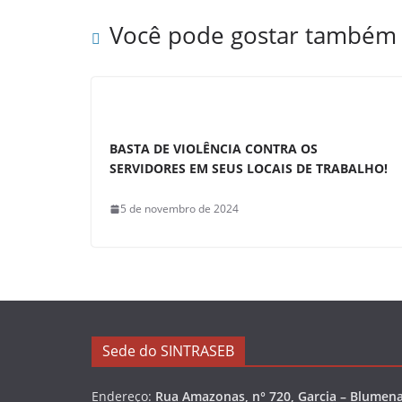
b
A
o
p
Você pode gostar também
o
p
k
BASTA DE VIOLÊNCIA CONTRA OS
SERVIDORES EM SEUS LOCAIS DE TRABALHO!
5 de novembro de 2024
Sede do SINTRASEB
Endereço:
Rua Amazonas, n° 720, Garcia – Blumena