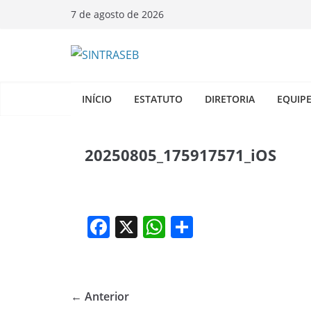
Pular
7 de agosto de 2026
para
o
conteúdo
INÍCIO
ESTATUTO
DIRETORIA
EQUIP
20250805_175917571_iOS
F
X
W
S
a
h
h
c
at
ar
e
s
e
← Anterior