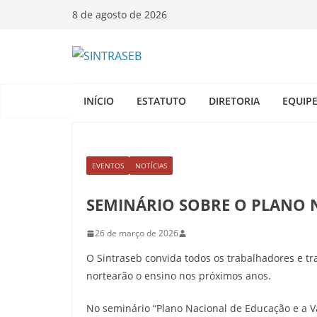
Pular
8 de agosto de 2026
para
o
conteúdo
INÍCIO
ESTATUTO
DIRETORIA
EQUIP
EVENTOS
NOTÍCIAS
SEMINÁRIO SOBRE O PLANO 
26 de março de 2026
O Sintraseb convida todos os trabalhadores e t
nortearão o ensino nos próximos anos.
No seminário “Plano Nacional de Educação e a Va