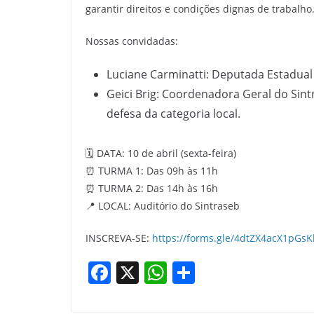
garantir direitos e condições dignas de trabalho
Nossas convidadas:
Luciane Carminatti: Deputada Estadual 
Geici Brig: Coordenadora Geral do Sin
defesa da categoria local.
🗓️ DATA: 10 de abril (sexta-feira)
⏰ TURMA 1: Das 09h às 11h
⏰ TURMA 2: Das 14h às 16h
📍 LOCAL: Auditório do Sintraseb
INSCREVA-SE:
https://forms.gle/4dtZX4acX1pGsK
F
X
W
S
a
h
h