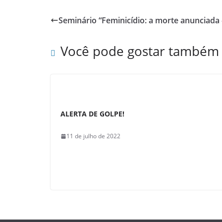
c
at
ar
e
s
e
Seminário “Feminicídio: a morte anunciada
b
A
o
p
Você pode gostar também
o
p
k
ALERTA DE GOLPE!
11 de julho de 2022