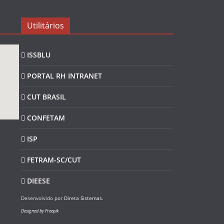
Utilitários
ISSBLU
PORTAL RH INTRANET
CUT BRASIL
CONFETAM
ISP
FETRAM-SC/CUT
DIEESE
Desenvolvido por
Direta Sistemas
.
Designed by Freepik