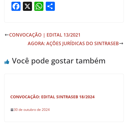
F
X
W
S
a
h
h
c
at
ar
e
s
e
CONVOCAÇÃO | EDITAL 13/2021
b
A
AGORA: AÇÕES JURÍDICAS DO SINTRASEB
o
p
o
p
Você pode gostar também
k
CONVOCAÇÃO: EDITAL SINTRASEB 18/2024
30 de outubro de 2024