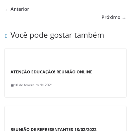
e
s
e
← Anterior
b
A
Próximo →
o
p
Você pode gostar também
o
p
k
ATENÇÃO EDUCAÇÃO! REUNIÃO ONLINE
16 de fevereiro de 2021
REUNIÃO DE REPRESENTANTES 18/02/2022