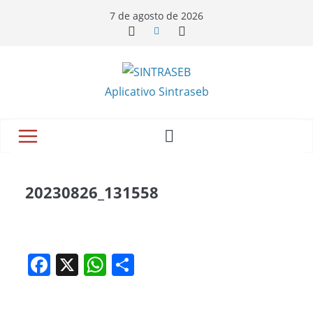
Pular
7 de agosto de 2026
para
o
conteúdo
Aplicativo Sintraseb
20230826_131558
F
X
W
S
a
h
h
c
at
ar