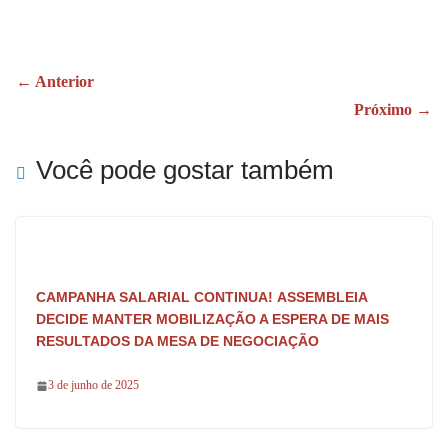
ce
ha
ha
bo
ts
re
ok
A
← Anterior
pp
Próximo →
Você pode gostar também
CAMPANHA SALARIAL CONTINUA! ASSEMBLEIA
DECIDE MANTER MOBILIZAÇÃO A ESPERA DE MAIS
RESULTADOS DA MESA DE NEGOCIAÇÃO
3 de junho de 2025