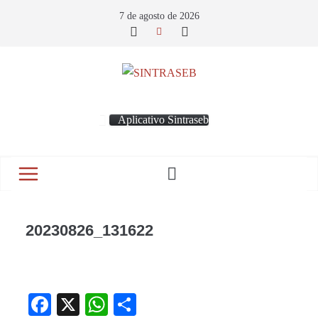
7 de agosto de 2026
Aplicativo Sintraseb
20230826_131622
Fa
X
W
S