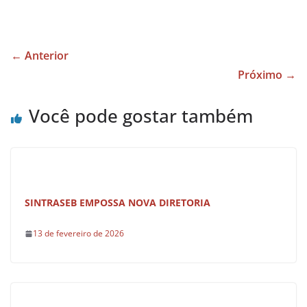
a
h
h
c
at
ar
e
s
e
← Anterior
b
A
Próximo →
o
p
Você pode gostar também
o
p
k
SINTRASEB EMPOSSA NOVA DIRETORIA
13 de fevereiro de 2026