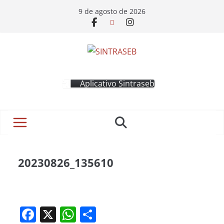
9 de agosto de 2026
Aplicativo Sintraseb
20230826_135610
F
X
W
S