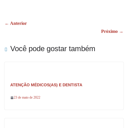
ce
ha
ha
bo
ts
re
ok
A
← Anterior
pp
Próximo →
Você pode gostar também
ATENÇÃO MÉDICOS(AS) E DENTISTA
23 de maio de 2022