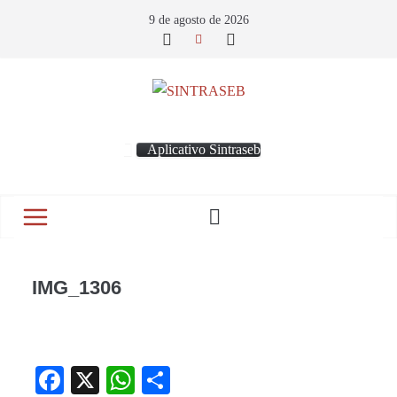
9 de agosto de 2026
Aplicativo Sintraseb
IMG_1306
Fa
X
W
S