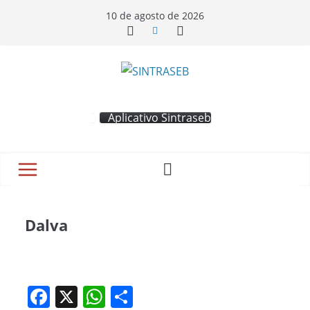
10 de agosto de 2026
Aplicativo Sintraseb
Dalva
F
X
W
S