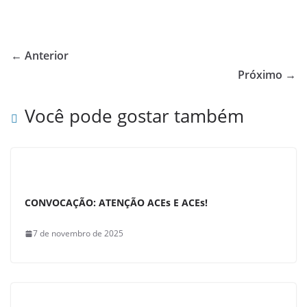
a
h
h
c
at
ar
e
s
e
← Anterior
b
A
Próximo →
o
p
Você pode gostar também
o
p
k
CONVOCAÇÃO: ATENÇÃO ACEs E ACEs!
7 de novembro de 2025