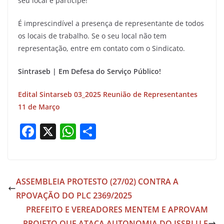
seu local e participe!
É imprescindível a presença de representante de todos
os locais de trabalho. Se o seu local não tem
representação, entre em contato com o Sindicato.
Sintraseb | Em Defesa do Serviço Público!
Edital Sintarseb 03_2025 Reunião de Representantes
11 de Março
F
X
W
S
a
h
h
c
at
ar
e
s
e
ASSEMBLEIA PROTESTO (27/02) CONTRA A
b
A
RPOVAÇÃO DO PLC 2369/2025
o
p
PREFEITO E VEREADORES MENTEM E APROVAM
PROJETO QUE ATACA AUTONOMIA DO ISSBLU E