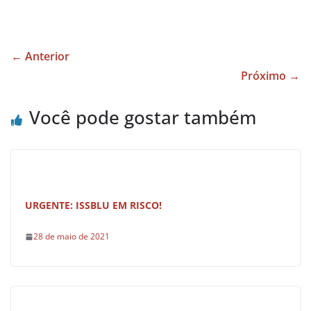
a
h
h
c
at
ar
e
s
e
← Anterior
b
A
Próximo →
o
p
Você pode gostar também
o
p
k
URGENTE: ISSBLU EM RISCO!
28 de maio de 2021