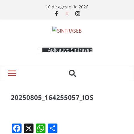
10 de agosto de 2026
Aplicativo Sintraseb
20250805_164255057_iOS
F
X
W
S