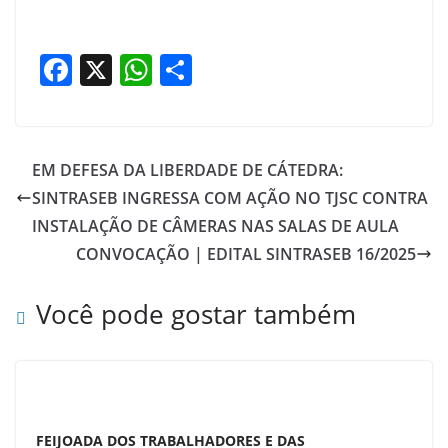
F
X
W
S
a
h
h
c
at
ar
e
s
e
EM DEFESA DA LIBERDADE DE CÁTEDRA:
b
A
SINTRASEB INGRESSA COM AÇÃO NO TJSC CONTRA
o
p
INSTALAÇÃO DE CÂMERAS NAS SALAS DE AULA
o
p
CONVOCAÇÃO | EDITAL SINTRASEB 16/2025
k
Você pode gostar também
FEIJOADA DOS TRABALHADORES E DAS