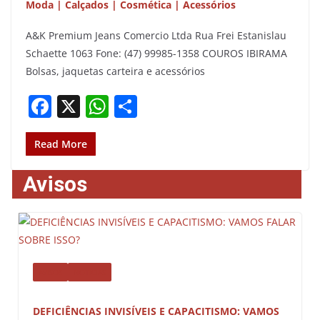
Moda | Calçados | Cosmética | Acessórios
A&K Premium Jeans Comercio Ltda Rua Frei Estanislau
Schaette 1063 Fone: (47) 99985-1358 COUROS IBIRAMA
Bolsas, jaquetas carteira e acessórios
F
X
W
S
a
h
h
c
at
ar
Read More
e
s
e
Avisos
b
A
o
p
o
p
k
AVISOS
NOTÍCIAS
DEFICIÊNCIAS INVISÍVEIS E CAPACITISMO: VAMOS