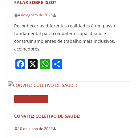
FALAR SOBRE ISSO?
4 de agosto de 2026
Reconhecer as diferentes realidades é um passo
fundamental para combater o capacitismo e
construir ambientes de trabalho mais inclusivos,
acolhedores
F
X
W
S
a
h
h
c
at
ar
e
s
e
b
A
AVISOS
NOTÍCIAS
o
p
CONVITE: COLETIVO DE SAÚDE!
o
p
10 de junho de 2026
k