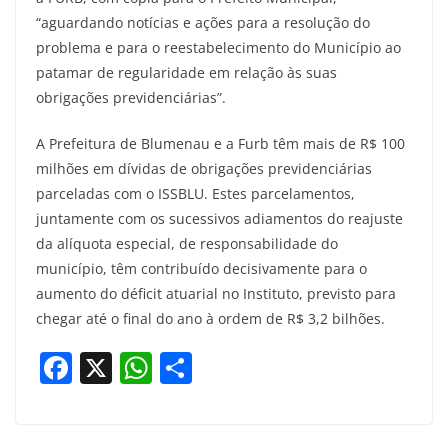
“aguardando notícias e ações para a resolução do
problema e para o reestabelecimento do Município ao
patamar de regularidade em relação às suas
obrigações previdenciárias”.
A Prefeitura de Blumenau e a Furb têm mais de R$ 100
milhões em dívidas de obrigações previdenciárias
parceladas com o ISSBLU. Estes parcelamentos,
juntamente com os sucessivos adiamentos do reajuste
da alíquota especial, de responsabilidade do
município, têm contribuído decisivamente para o
aumento do déficit atuarial no Instituto, previsto para
chegar até o final do ano à ordem de R$ 3,2 bilhões.
F
X
W
S
a
h
h
c
at
ar