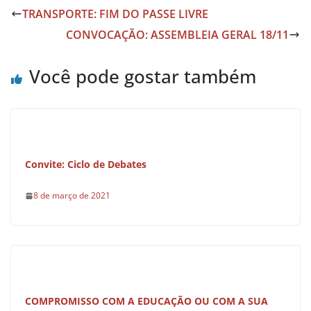
e
s
e
TRANSPORTE: FIM DO PASSE LIVRE
b
A
CONVOCAÇÃO: ASSEMBLEIA GERAL 18/11
o
p
o
p
Você pode gostar também
k
Convite: Ciclo de Debates
8 de março de 2021
COMPROMISSO COM A EDUCAÇÃO OU COM A SUA