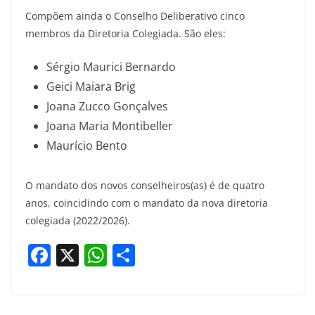
Compõem ainda o Conselho Deliberativo cinco
membros da Diretoria Colegiada. São eles:
Sérgio Maurici Bernardo
Geici Maiara Brig
Joana Zucco Gonçalves
Joana Maria Montibeller
Maurício Bento
O mandato dos novos conselheiros(as) é de quatro
anos, coincidindo com o mandato da nova diretoria
colegiada (2022/2026).
F
X
W
S
a
h
h
c
at
ar