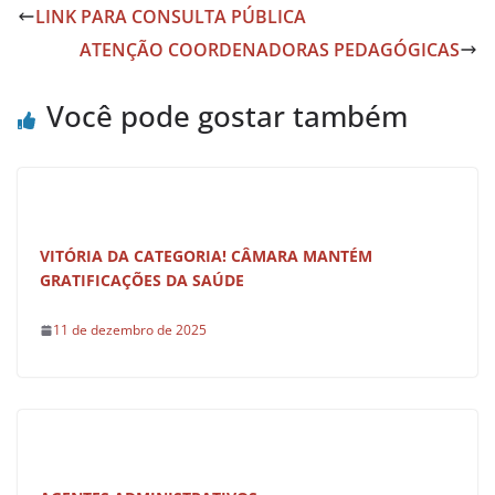
e
s
e
LINK PARA CONSULTA PÚBLICA
b
A
ATENÇÃO COORDENADORAS PEDAGÓGICAS
o
p
o
p
Você pode gostar também
k
VITÓRIA DA CATEGORIA! CÂMARA MANTÉM
GRATIFICAÇÕES DA SAÚDE
11 de dezembro de 2025