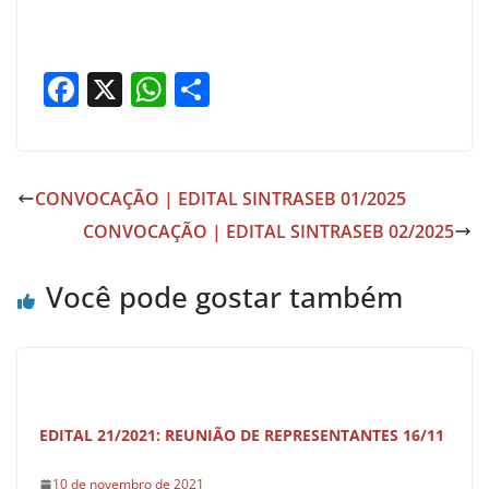
F
X
W
S
a
h
h
c
at
ar
e
s
e
CONVOCAÇÃO | EDITAL SINTRASEB 01/2025
b
A
CONVOCAÇÃO | EDITAL SINTRASEB 02/2025
o
p
o
p
Você pode gostar também
k
EDITAL 21/2021: REUNIÃO DE REPRESENTANTES 16/11
10 de novembro de 2021